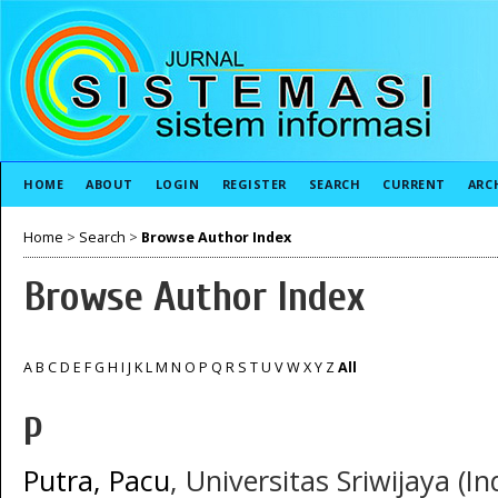
HOME
ABOUT
LOGIN
REGISTER
SEARCH
CURRENT
ARC
Home
>
Search
>
Browse Author Index
Browse Author Index
A
B
C
D
E
F
G
H
I
J
K
L
M
N
O
P
Q
R
S
T
U
V
W
X
Y
Z
All
P
Putra, Pacu
, Universitas Sriwijaya (I