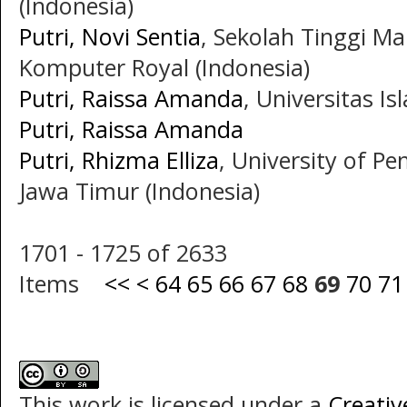
(Indonesia)
Putri, Novi Sentia
, Sekolah Tinggi M
Komputer Royal (Indonesia)
Putri, Raissa Amanda
, Universitas I
Putri, Raissa Amanda
Putri, Rhizma Elliza
, University of 
Jawa Timur (Indonesia)
1701 - 1725 of 2633
Items
<<
<
64
65
66
67
68
69
70
71
This work is licensed under a
Creati