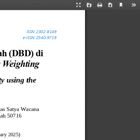
Current
Presentation
Open
Print
Download
Too
View
Mode
ISSN:2302
-
8149
e
-
ISSN:2540
-
9719
ah (DBD) di 
e Weighting
y 
u
sing the 
tas Satya Wacana
gah 50716
ary 2025
)