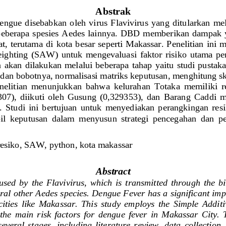
Abstrak
Dengue
disebabkan  ole
h  virus  Flavivirus  yang  ditularkan
mel
beberapa spesies Aedes lainnya. DBD 
memberikan 
dampak y
t, terutama 
di kota  besar seperti Makassar. Penelitian ini
ighting  (SAW)  untuk  mengevaluasi  faktor  risiko  utama  pe
  akan dilakukan melalui beberapa  tahap yaitu studi pustaka
 dan bobotnya, normalisasi matriks keputusan, menghitung sk
enelitian  menunjukkan  bahwa  kelurahan  Totaka  memiliki  r
307
)
,  diikuti  oleh  Gusung  (0,329353),  dan  Barang  Caddi 
. 
Studi 
ini 
bertujuan  untuk 
menyediakan  perangkingan  resi
l  keputusan  dalam 
menyusun
strategi  pencegahan  dan  
resiko, 
SAW, 
python, kota makassar
Abstract
sed  by  the  Flavivirus,  which  is  transmitted  through  the  bi
al other Aedes species. Dengue Fever has a significant impa
 cities  like  Makassar.  This  study  employs  the  Simple  Addi
the  main  risk  factors  for  dengue  fever  in  Makassar  City.  
veral  stages,  including  literature  review,  data  collection, 