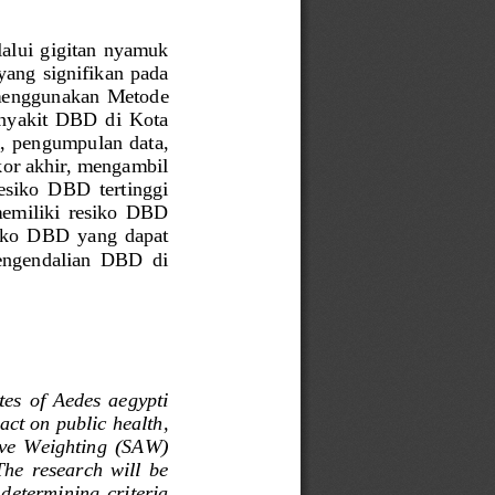
alu
i  gigitan  nyamuk 
ang signifikan pada 
 menggunakan 
Metode 
nyakit  DBD  di  Kota 
, pengumpulan  data, 
or akhir, mengambil  
esiko  DBD  tertinggi 
 memiliki  resiko  DBD 
ko  DBD  yang  dapat 
pengendalian  DBD  di 
tes  of  Aedes  aegypti 
ct on public health, 
tive  Weighting  (SAW) 
The  research  will  be 
 determining  criteria 