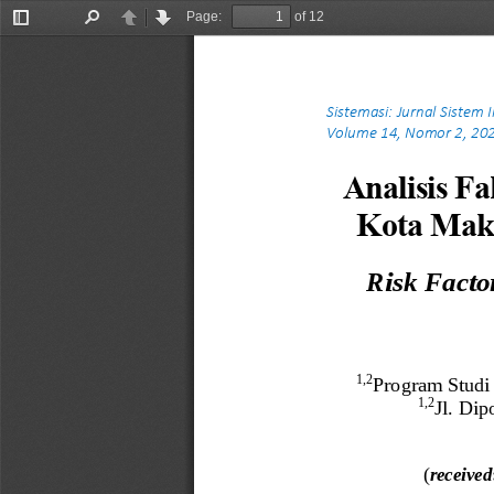
Page:
of 12
Toggle
Find
Previous
Next
Sidebar
Sistemasi: Jurnal Sistem 
Volume 14, Nomor 2, 202
Analisis F
Kota Maka
Risk Facto
1
,
2
Program Studi
1,2
Jl. Di
(
received