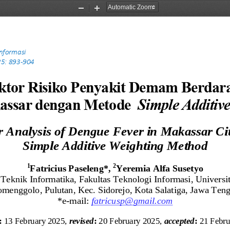
Zoom
Zoom
Out
In
Informasi 
5: 
893
-
904
aktor Risiko Penyakit Demam Berdar
ssar dengan Metode  
Simple Additiv
r Analysis of Dengue Fever in Makassar Cit
Simple Additive Weighting Method
1
2
Fatricius Paseleng
*
, 
Yeremia Alfa Susetyo
 
Teknik Informatika
, 
Fakultas Teknologi Informasi
, 
Universi
pomenggolo, Pulutan, Kec. Sidorejo, Kota Salatiga, Jawa Ten
*
e
-
mail: 
fatricusp
@gmail.com
:
13 February 2025
,
revised
:
20 February 2025
,
accepted
:
21 
Febru