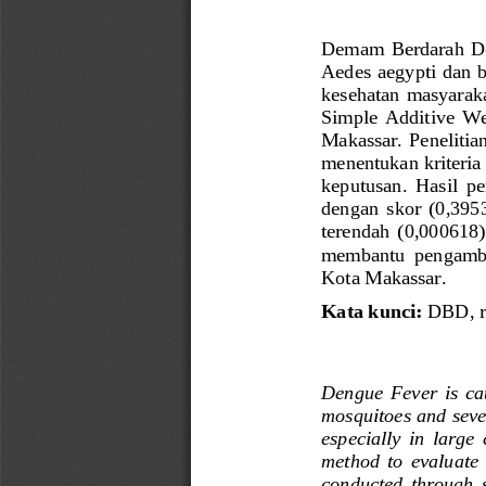
Demam  Berdarah  
Aedes aegypti dan 
kesehatan masyaraka
Simple  Additive  We
Makassar. Penelitian
menentukan kriteria
keputusan.  Hasil  p
dengan  skor 
(
0,395
terendah  (0,000618)
membantu  pengambi
Kota Makassar.
Kata 
k
unci
:
DBD, 
Dengue  Fever  is  cau
mosquitoes and sever
especially  in  large 
method  to  evaluate  
conducted  through  se