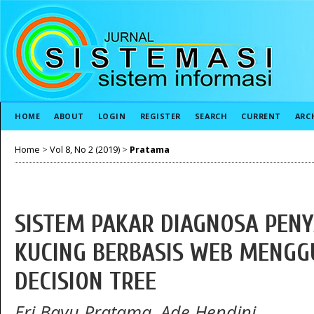
HOME
ABOUT
LOGIN
REGISTER
SEARCH
CURRENT
ARC
Home
>
Vol 8, No 2 (2019)
>
Pratama
SISTEM PAKAR DIAGNOSA PENY
KUCING BERBASIS WEB MENG
DECISION TREE
Eri Bayu Pratama, Ade Hendini