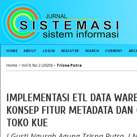
HOME
ABOUT
LOGIN
REGISTER
SEARCH
CURRENT
ARC
Home
>
Vol 9, No 2 (2020)
>
Trisna Putra
IMPLEMENTASI ETL DATA WAR
KONSEP FITUR METADATA DAN 
TOKO KUE
I Gusti Ngurah Agung Trisna Putra, I